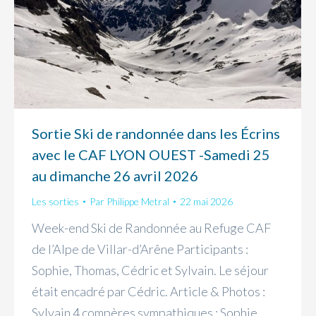
Sortie Ski de randonnée dans les Écrins
avec le CAF LYON OUEST -Samedi 25
au dimanche 26 avril 2026
Les sorties
Par
Philippe Metral
22 mai 2026
Week-end Ski de Randonnée au Refuge CAF
de l’Alpe de Villar-d’Arêne Participants :
Sophie, Thomas, Cédric et Sylvain. Le séjour
était encadré par Cédric. Article & Photos :
Sylvain 4 compères sympathiques : Sophie,