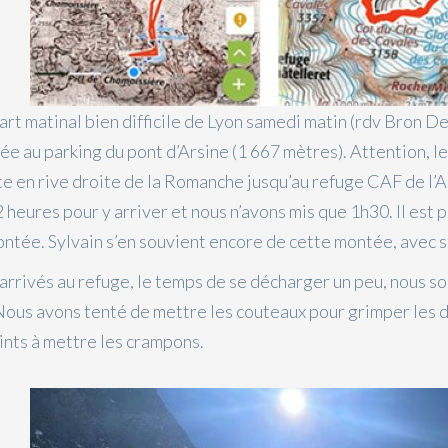
rt matinal bien difficile de Lyon samedi matin (rdv Bron Dec
e au parking du pont d’Arsine (1 667 mètres). Attention, le
e en rive droite de la Romanche jusqu’au refuge CAF de l’Al
 heures pour y arriver et nous n’avons mis que 1h30. Il est
ntée. Sylvain s’en souvient encore de cette montée, avec 
arrivés au refuge, le temps de se décharger un peu, nous s
ous avons tenté de mettre les couteaux pour grimper les d
ints à mettre les crampons.