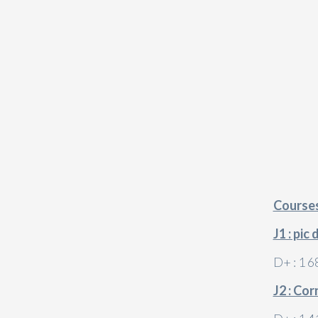
Courses
J1 : pic
D+ : 1 
J2 : Co