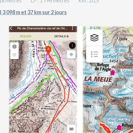
418 mètres D- : 1 796 mètres Km : 20,5
 3 098 m et 37 km sur 2 jours