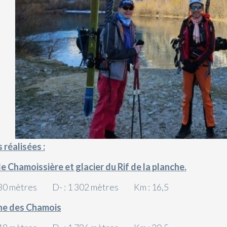
 réalisées :
 de Chamoissière et glacier du Rif de la planche.
680 mètres D- : 1 302 mètres Km : 16,5
rne des Chamois