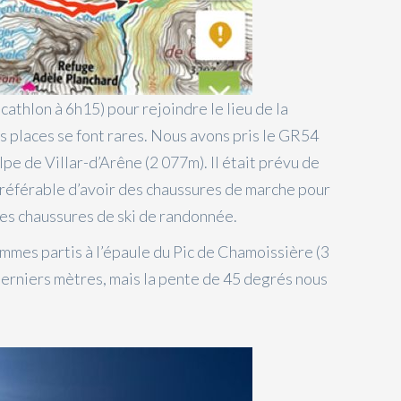
athlon à 6h15) pour rejoindre le lieu de la
s places se font rares. Nous avons pris le GR54
pe de Villar-d’Arêne (2 077m). Il était prévu de
 préférable d’avoir des chaussures de marche pour
ses chaussures de ski de randonnée.
ommes partis à l’épaule du Pic de Chamoissière (3
erniers mètres, mais la pente de 45 degrés nous