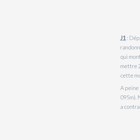
J1
: Dépa
randonné
qui mont
mettre 2
cette mo
A peine 
095m). N
a contra