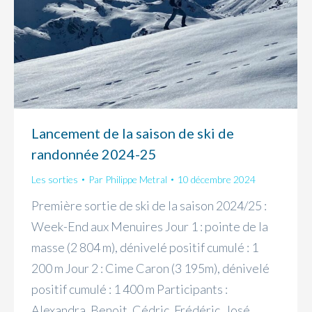
Lancement de la saison de ski de
randonnée 2024-25
Les sorties
Par
Philippe Metral
10 décembre 2024
Première sortie de ski de la saison 2024/25 :
Week-End aux Menuires Jour 1 : pointe de la
masse (2 804 m), dénivelé positif cumulé : 1
200 m Jour 2 : Cime Caron (3 195m), dénivelé
positif cumulé : 1 400 m Participants :
Alexandra, Benoit, Cédric, Frédéric, José,