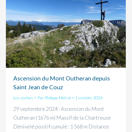
Ascension du Mont Outheran depuis
Saint Jean de Couz
Les sorties
Par
Philippe Metral
1 octobre 2024
29 septembre 2024 : Ascension du Mont
Outheran (1676 m) Massif de la Chartreuse
Dénivelé positif cumulé : 1 568 m Distance