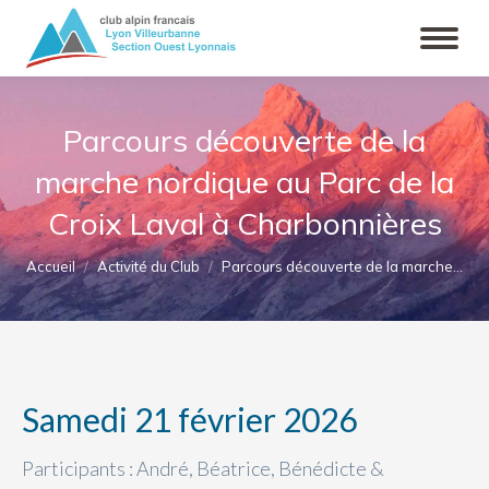
Parcours découverte de la
marche nordique au Parc de la
Croix Laval à Charbonnières
Vous êtes ici :
Accueil
Activité du Club
Parcours découverte de la marche…
Samedi 21 février 2026
Participants : André, Béatrice, Bénédicte &