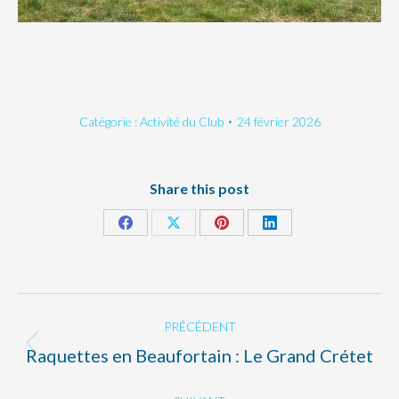
Catégorie :
Activité du Club
24 février 2026
Share this post
Partager
Partager
Partager
Partager
sur
sur
sur
sur
Facebook
X
Pinterest
LinkedIn
Navigation
PRÉCÉDENT
article
Raquettes en Beaufortain : Le Grand Crétet
Article
précédent