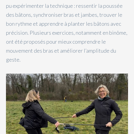
pu expérimenter la technique : ressentir la poussée
des bâtons, synchroniser bras et jambes, trouver le
bon rythme et apprendre à planter les bâtons avec
précision. Plusieurs exercices, notamment en binôme,
ont été proposés pour mieux comprendre le
mouvement des bras et améliorer l’amplitude du
geste.