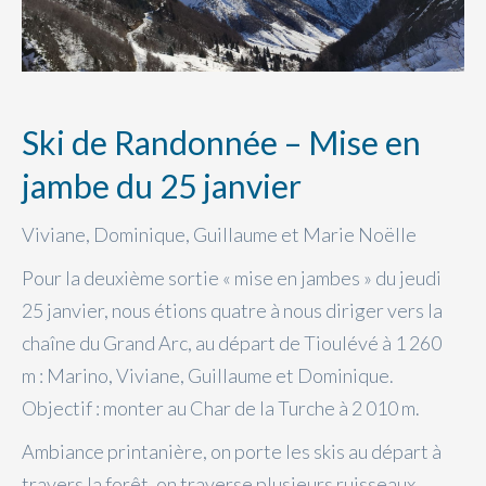
Ski de Randonnée – Mise en
jambe du 25 janvier
Viviane, Dominique, Guillaume et Marie Noëlle
Pour la deuxième sortie « mise en jambes » du jeudi
25 janvier, nous étions quatre à nous diriger vers la
chaîne du Grand Arc, au départ de Tioulévé à 1 260
m : Marino, Viviane, Guillaume et Dominique.
Objectif : monter au Char de la Turche à 2 010 m.
Ambiance printanière, on porte les skis au départ à
travers la forêt, on traverse plusieurs ruisseaux