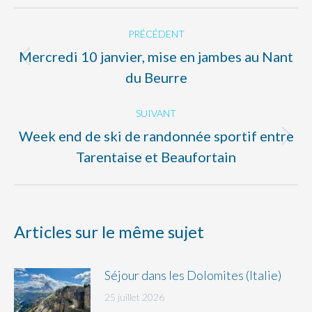
Facebook
X
Pinterest
LinkedIn
Navigation
PRÉCÉDENT
article
Mercredi 10 janvier, mise en jambes au Nant
Article
du Beurre
précédent
:
SUIVANT
Week end de ski de randonnée sportif entre
Article
Tarentaise et Beaufortain
suivant
:
Articles sur le même sujet
Séjour dans les Dolomites (Italie)
25 juillet 2026